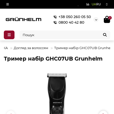
UA
RU
+38 050 260 05 50
0
0800 40 42 80
НІКА
Догляд за волоссям
Тример набір GHC07UB Grunhel
Тример набір GHC07UB Grunhelm