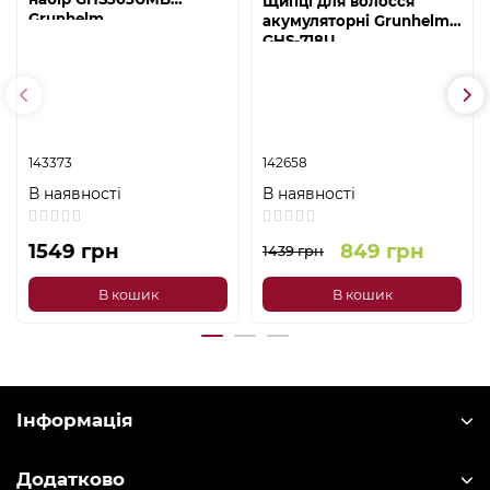
Щипці для волосся
Grunhelm
акумуляторні Grunhelm
GHS-718U
143373
142658
В наявності
В наявності
1549 грн
849 грн
1439 грн
В кошик
В кошик
Інформація
Додатково