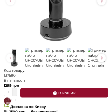
Код товару:
137590
В наявності
1299 грн
В кошик
До
В
порівняння
закладки
Доставка по Києву
Від
1500 грн — безкоштовно!