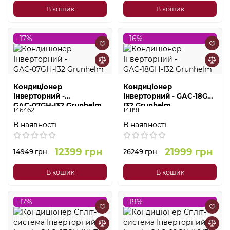
В кошик
В кошик
-17%
-16%
Кондиціонер
Кондиціонер
Інверторний -
Інверторний - GАС-18GН-
GАС-07GН-І32 Grunhelm
І32 Grunhelm
146462
141191
В наявності
В наявності
12399 грн
21999 грн
14949 грн
26249 грн
В кошик
В кошик
-17%
-19%