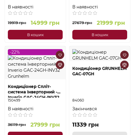
Grunhelm
Grunhelm
В наявності
В наявності
14999 грн
21999 грн
19919 грн
27679 грн
В кошик
В кошик
-22%
Кондиціонер GRUNHELM
GAC-07GH
Кондиціонер Спліт-
система Інверторний -
Inverio GAC-24GH-INV32
150499
84060
Grunhelm
В наявності
Закінчився
27999 грн
11339 грн
36119 грн