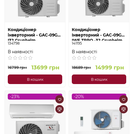
Кондиціонер
Кондиціонер
інверторний - GAC-09GH-
Інверторний - GAC-09GH-
I32 Grunhelm
IWF TPRO -32 Grunhelm
134798
141195
В наявності
В наявності
13699 грн
14999 грн
16799 грн
18689 грн
В кошик
В кошик
-23%
-20%