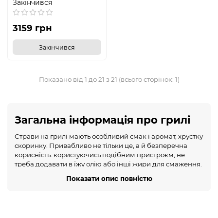
Закінчився
3159 грн
Закінчився
Показано від 1 до 21 з 21 (всього сторінок: 1)
Загальна інформація про грилі
Страви на грилі мають особливий смак і аромат, хрустку
скоринку. Привабливо не тільки це, а й безперечна
корисність: користуючись подібним пристроєм, не
треба додавати в їжу олію або інші жири для смаження.
Цей огляд допоможе зрозуміти, що є приладом, і чи
Показати опис повністю
Показати опис повністю
варто його купувати.
Найзручніший гриль для побутового використання –
електричний. Деякі моделі мають невеликі зручні
габарити, цілком компактно уживуться на будь-якій