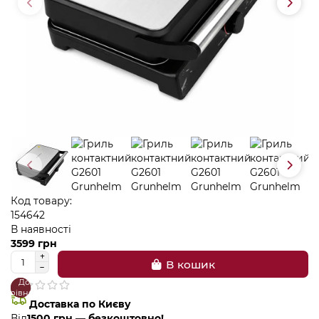
Код товару:
154642
В наявності
3599 грн
В кошик
До
В
порівняння
закладки
Доставка по Києву
Від
1500 грн — безкоштовно!