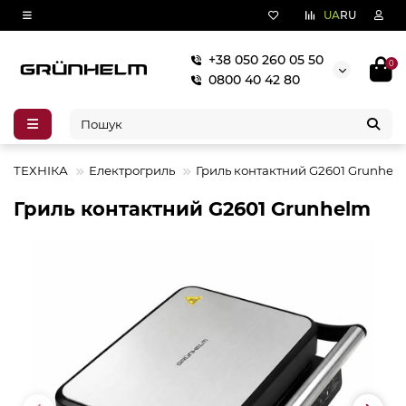
UA
RU
+38 050 260 05 50
0
0800 40 42 80
А ТЕХНІКА
Електрогриль
Гриль контактний G2601 Grunhel
Гриль контактний G2601 Grunhelm