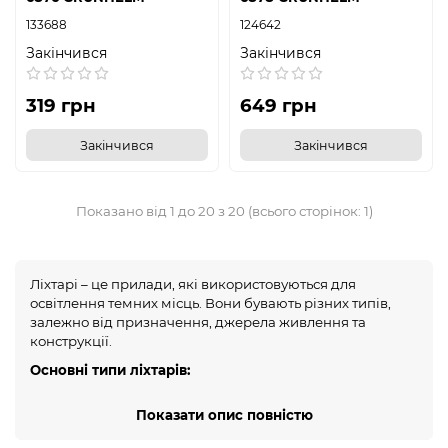
133688
124642
Закінчився
Закінчився
319 грн
649 грн
Закінчився
Закінчився
Показано від 1 до 20 з 20 (всього сторінок: 1)
Ліхтарі – це прилади, які використовуються для
освітлення темних місць. Вони бувають різних типів,
залежно від призначення, джерела живлення та
конструкції.
Основні типи ліхтарів:
Ручні ліхтарі:
Показати опис повністю
Показати опис повністю
Найпоширеніший тип ліхтарів.
Компактні, зручні для носіння в руці.