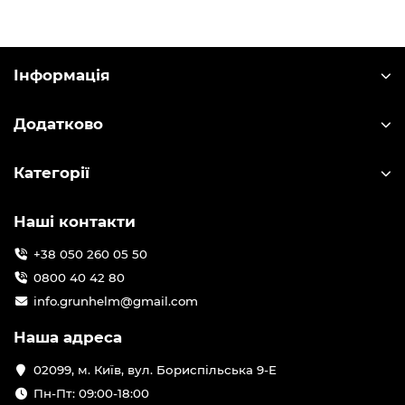
Використовуються для освітлення
невеликих просторів.
Налобні ліхтарі:
Кріпляться на голову, звільняючи руки.
Інформація
Ідеальні для активного відпочинку, туризму,
риболовлі.
Забезпечують освітлення в напрямку
Додатково
погляду.
Акумуляторні ліхтарі:
Працюють від акумулятора, який можна
Категорії
перезаряджати.
Економічні та екологічні.
Використовуються в домашніх умовах, на
Наші контакти
природі, в автомобілі.
Світлодіодні (LED) ліхтарі:
+38 050 260 05 50
Використовують світлодіоди як джерело
0800 40 42 80
світла.
Енергоефективні, довговічні, мають яскраве
info.grunhelm@gmail.com
світло.
Використовуються в різних типах ліхтарів.
Наша адреса
Тактичні ліхтарі:
Спеціальні ліхтарі, що використовуються в
02099, м. Київ, вул. Бориспільська 9-Е
військових цілях, а також під час полювання,
Пн-Пт: 09:00-18:00
чи інших схожих занять.