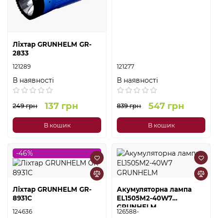
Ліхтар GRUNHELM GR-
2833
121289
121277
В наявності
В наявності
137 грн
547 грн
249 грн
839 грн
В кошик
В кошик
-46%
Ліхтар GRUNHELM GR-
Акумуляторна лампа
8931C
EL1505M2-40W7
GRUNHELM
124636
126588-