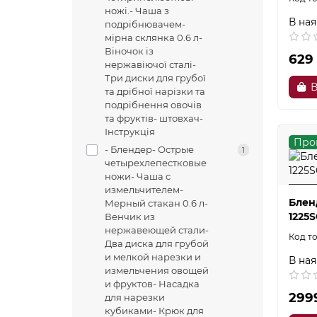
ножі.- Чаша з
В ная
подрібнювачем-
мірна склянка 0.6 л-
Віночок із
629
нержавіючої сталі-
Три диски для грубої
В
та дрібної нарізки та
подрібнення овочів
та фруктів- штовхач-
Інструкція
Про
- Блендер- Острые
1
четырехлепестковые
ножи- Чаша с
измельчителем-
Блен
Мерный стакан 0.6 л-
1225
Венчик из
нержавеющей стали-
Два диска для грубой
и мелкой нарезки и
В ная
измельчения овощей
и фруктов- Насадка
299
для нарезки
кубиками- Крюк для