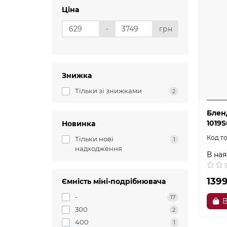
Ціна
-
грн
Знижка
Тільки зі знижками
2
Блен
1019
Новинка
Тільки нові
1
надходження
В ная
139
Ємність міні-подрібнювача
-
17
В
300
2
400
1