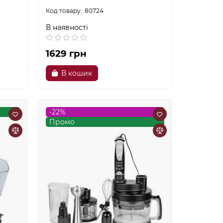
80724
В наявності
1629 грн
В кошик
-22%
Промо