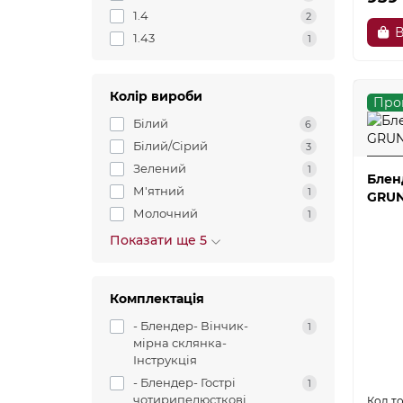
1.4
2
В
1.43
1
Колір вироби
Про
Білий
6
Білий/Сірий
3
Зелений
1
Блен
М'ятний
1
GRUN
Молочний
1
Показати ще 5
Комплектація
- Блендер- Вінчик-
1
мірна склянка-
Інструкція
- Блендер- Гострі
1
чотирипелюсткові