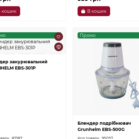
 кошик
В кошик
мо
Промо
дер занурювальний
HELM EBS-301P
Блендер подрібнювач
Grunhelm EBS-500G
87187
95057