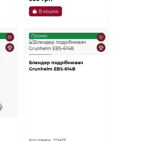
В кошик
Промо
Блендер подрібнювач
Grunhelm EBS-614В
122473