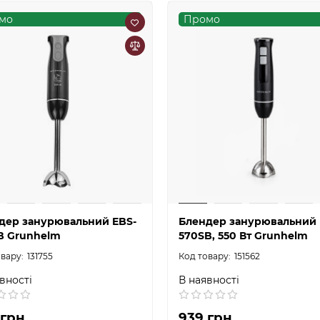
мо
Промо
дер занурювальний EBS-
Блендер занурювальний 
B Grunhelm
570SB, 550 Вт Grunhelm
131755
151562
вності
В наявності
 грн
939 грн