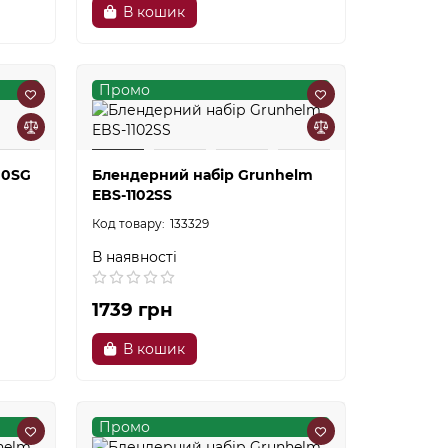
В кошик
Промо
00SG
Блендерний набір Grunhelm
EBS-1102SS
133329
В наявності
1739 грн
В кошик
Промо