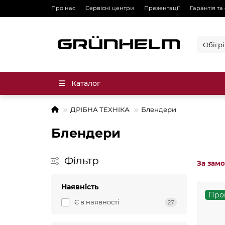
Про нас
Сервісні центри
Презентації
Гарантія та
Каталог
ДРІБНА ТЕХНІКА
Блендери
Блендери
Фільтр
За зам
Наявність
Про
Є в наявності
27