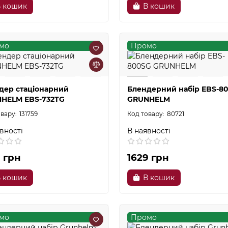
 кошик
В кошик
мо
Промо
дер стаціонарний
Блендерний набір EBS-8
HELM EBS-732TG
GRUNHELM
131759
80721
вності
В наявності
9 грн
1629 грн
 кошик
В кошик
мо
Промо