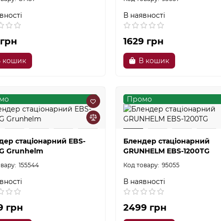
вності
В наявності
 грн
1629 грн
 кошик
В кошик
мо
Промо
дер стаціонарний EBS-
Блендер стаціонарний
SG Grunhelm
GRUNHELM EBS-1200TG
155544
95055
вності
В наявності
9 грн
2499 грн