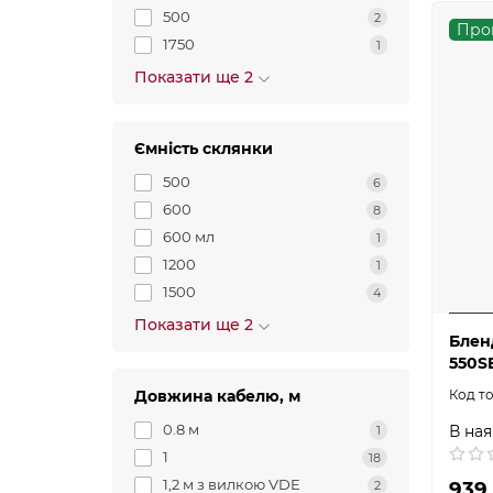
500
2
Про
1750
1
Показати ще 2
Ємність склянки
500
6
600
8
600 мл
1
1200
1
1500
4
Показати ще 2
Блен
550S
Довжина кабелю, м
0.8 м
В ная
1
1
18
1,2 м з вилкою VDE
939
2