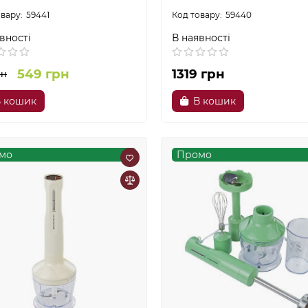
59441
59440
вності
В наявності
549 грн
1319 грн
рн
 кошик
В кошик
мо
Промо