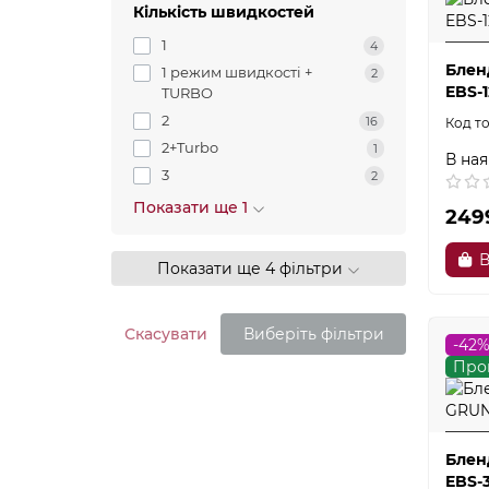
Кількість швидкостей
1
4
Блен
1 режим швидкості +
2
EBS-
TURBO
2
16
2+Turbo
1
В ная
3
2
Показати ще 1
249
В
Показати ще 4 фільтри
Скасувати
Виберіть фільтри
-42
Про
Блен
EBS-