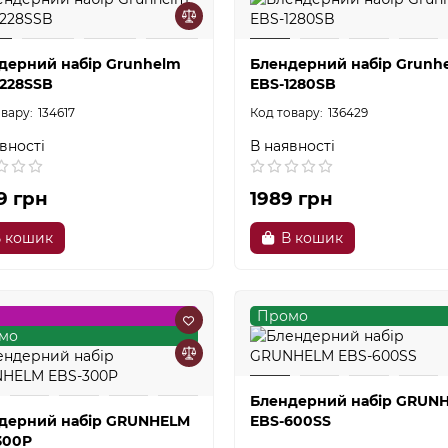
дерний набір Grunhelm
Блендерний набір Grunh
1228SSB
EBS-1280SB
134617
136429
вності
В наявності
9 грн
1989 грн
 кошик
В кошик
%
Промо
мо
Блендерний набір GRUN
дерний набір GRUNHELM
EBS-600SS
300P