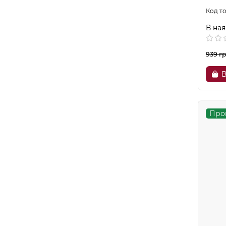
В ная
939 г
В
Про