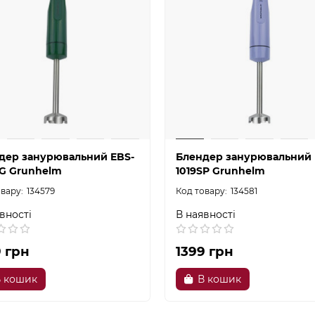
дер занурювальний EBS-
Блендер занурювальний 
SG Grunhelm
1019SP Grunhelm
134579
134581
вності
В наявності
9 грн
1399 грн
 кошик
В кошик