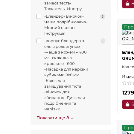
замеса теста-
В
Толкатель- Инстру
-Блендер- Віночок-
3
Чаша подрібнювача-
Про
Мірний стакан-
Інструкція
-корпус блендера з
1
електродвигуном
Блен
-Чаша з ножем – 400
мл -склянка з
GRUN
кришкою - 600
-Насадка для нарізки
кубиками 8х8 мм
В ная
-Крюк для
замішування тіста
127
-віночок для
збивання -Диск для
подрібнення та
В
нарізки
Показати ще 8
Про