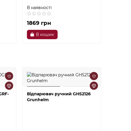
В наявності
В наявно
1869 грн
5389 г
В кошик
В к
GRF-
Відпарювач ручний GHS2126
Відпарю
Grunhelm
Grunhel