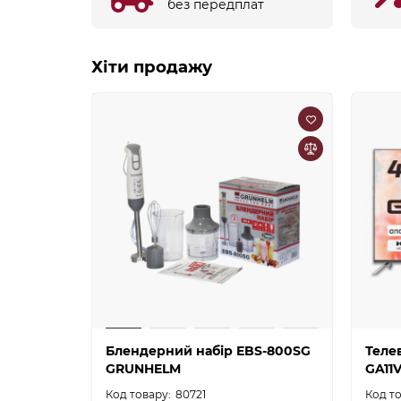
без передплат
Хіти продажу
Блендерний набір EBS-800SG
Теле
GRUNHELM
GA11V
80721