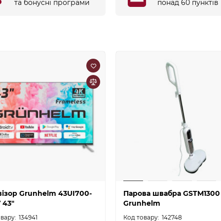
та бонусні програми
понад 60 пунктів
візор Grunhelm 43UI700-
Парова швабра GSTM1300
 43"
Grunhelm
134941
142748