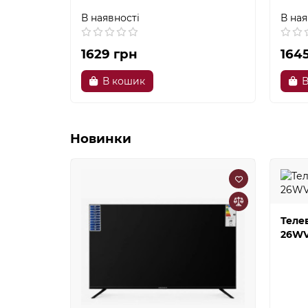
В наявності
В ная
1629 грн
164
В кошик
В
Новинки
Теле
26WV