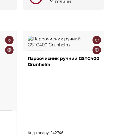
24 години
Пароочисник ручний GSTC400
Пилосос
Grunhelm
бездрот
142746