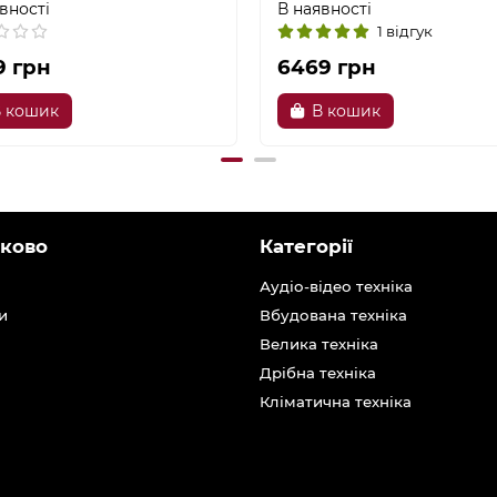
вності
В наявності
1 відгук
9 грн
6469 грн
 кошик
В кошик
ково
Категорії
Аудіо-відео техніка
и
Вбудована техніка
Велика техніка
Дрібна техніка
Кліматична техніка