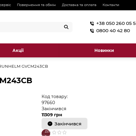
 сервіс
Повернення та обмін
Доставка та оплата
Контакти
+38 050 260 05 
0800 40 42 80
Акції
Новинки
GRUNHELM GVCM243CB
CM243CB
Код товару:
97660
Закінчився
11309 грн
Закінчився
До
В
порівняння
закладки