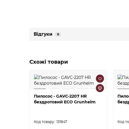
Відгуки
0
Схожі товари
Пилосос - GAVC-2207 HR
Пило
бездротовий ECO Grunhelm
безд
131847