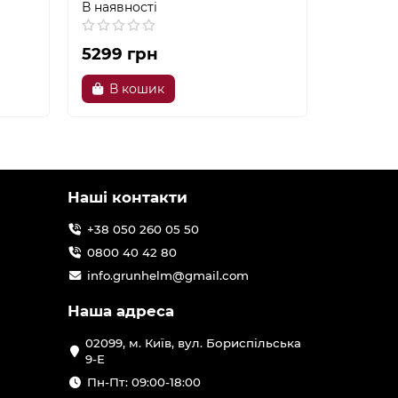
В наявності
В наявно
5299 грн
5459 г
В кошик
В к
Наші контакти
+38 050 260 05 50
0800 40 42 80
info.grunhelm@gmail.com
Наша адреса
02099, м. Київ, вул. Бориспільська
9-Е
Пн-Пт: 09:00-18:00