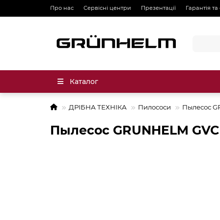
Про нас
Сервісні центри
Презентації
Гарантія та
Каталог
ДРІБНА ТЕХНІКА
Пилососи
Пылесос 
Пылесос GRUNHELM GV