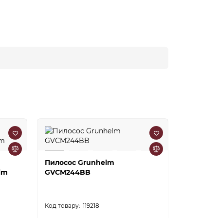
Пилосос Grunhelm
lm
GVCM244BB
Пилосос
циклон 
Grunhel
119218