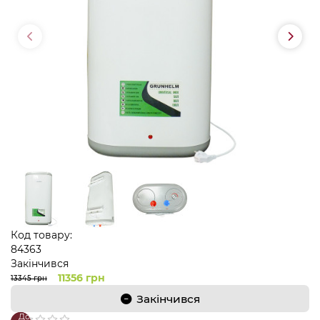
Код товару:
84363
Закінчився
11356 грн
13345 грн
Закінчився
До
В