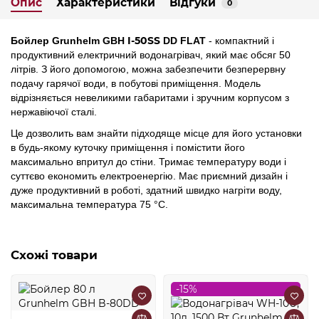
Опис
Характеристики
Відгуки
0
I-50SS
Бойлер Grunhelm GBH
DD FLAT
- компактний і
продуктивний електричний водонагрівач, який має обсяг 50
літрів. З його допомогою, можна забезпечити безперервну
подачу гарячої води, в побутові приміщення. Модель
відрізняється невеликими габаритами і зручним корпусом з
нержавіючої сталі.
Це дозволить вам знайти підходяще місце для його установки
в будь-якому куточку приміщення і помістити його
максимально впритул до стіни. Тримає температуру води і
суттєво економить електроенергію. Має приємний дизайн і
дуже продуктивний в роботі, здатний швидко нагріти воду,
максимальна температура 75 °C.
Схожі товари
-15%