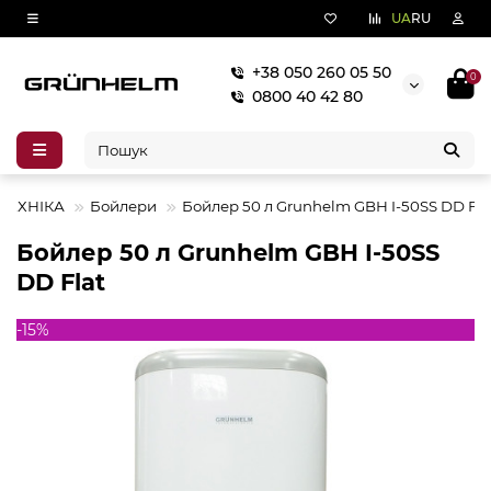
UA
RU
+38 050 260 05 50
0
0800 40 42 80
ТЕХНІКА
Бойлери
Бойлер 50 л Grunhelm GBH I-50SS DD Fla
Бойлер 50 л Grunhelm GBH I-50SS
DD Flat
-15%