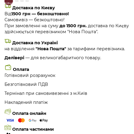
порівняння
закладки
Доставка по Києву
Від
1500 грн — безкоштовно!
Самовивіз — безкоштовно!
При замовленні на суму
до 1500 грн.
доставка по Києву
здійснюється перевізником "Нова Пошта".
Доставка по Україні
на відділення
"Нова Пошта"
за тарифами перевізника.
Делівері
— для великогабаритного товару.
Оплата
Готівковий розрахунок
Безготівковий ПДВ
Термінал при самовивезенні з м.Київ
Накладений платіж
Оплата онлайн
Оплата частинами