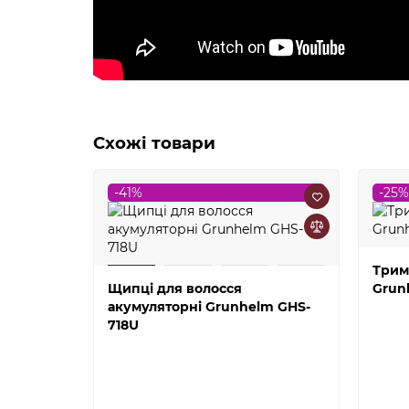
Схожі товари
-41%
-25%
Трим
Щипці для волосся
Grun
акумуляторні Grunhelm GHS-
718U