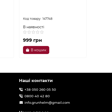
147748
В наявності
В наявно
999 грн
2199 г
В кошик
В к
Наші контакти
+38 050 260 05 50
0800 40 42 80
info.grunhelm@gmail.com