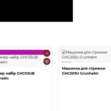
Машинка для стрижки
ер набір GHC05UB
GHC205U Grunhelm
helm