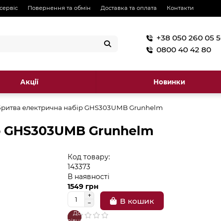
 сервіс
Повернення та обмін
Доставка та оплата
Контакти
+38 050 260 05 
0800 40 42 80
Акції
Новинки
Бритва електрична набір GHS303UMB Grunhelm
р GHS303UMB Grunhelm
Код товару:
143373
В наявності
1549 грн
В кошик
До
В
порівняння
закладки