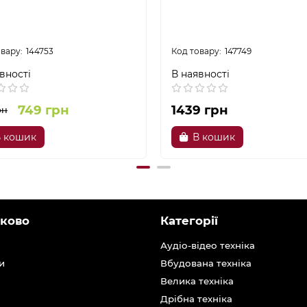
144753
147749
вності
В наявності
749 грн
1439 грн
рн
 кошик
В кошик
ково
Категорії
Аудіо-відео техніка
и
Вбудована техніка
Велика техніка
Дрібна техніка