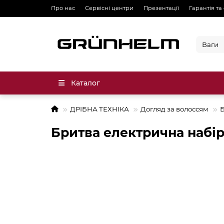
Про нас
Сервісні центри
Презентації
Гарантія та
Каталог
ДРІБНА ТЕХНІКА
Догляд за волоссям
Бритва електрична набі