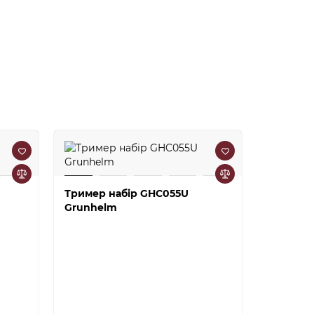
Тример набір GHC055U
Фен 1600
Grunhelm
Grunhel