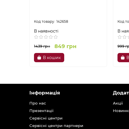
142658
В наявності
В ная
849 грн
1439 грн
999 г
В кошик
В
Інформація
Додат
Про нас
Акції
Презентації
Новинк
Сервісні центри
Сервісні центри партнери