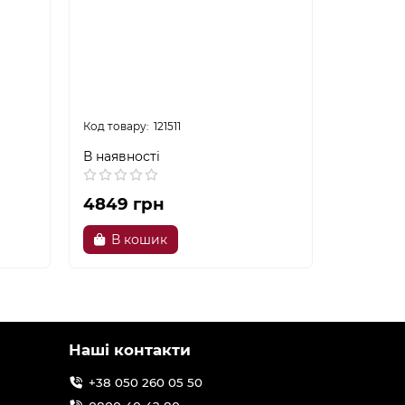
121511
В наявності
В наявно
4849 грн
2099 г
В кошик
В к
Наші контакти
+38 050 260 05 50