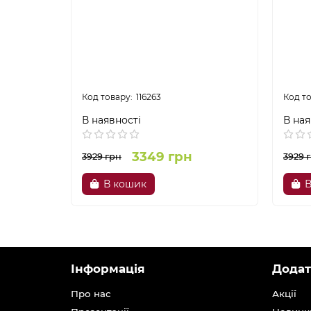
116263
В наявності
В ная
3349 грн
3929 грн
3929 
В кошик
В
Інформація
Додат
Про нас
Акції