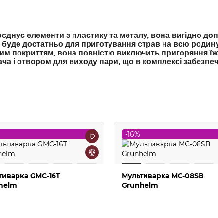
єднує елементи з пластику та металу, вона вигідно доп
 буде достатньо для приготування страв на всю родину
м покриттям, вона повністю виключить пригоряння їжі
а і отвором для виходу пари, що в комплексі забезпе
-16%
тиварка GMC-16T
Мультиварка MC-08SB
helm
Grunhelm