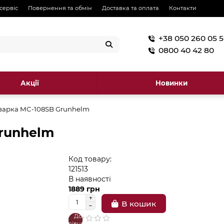
 сервіс
Повернення та обмін
Доставка та оплата
Контакти
+38 050 260 05 
0800 40 42 80
Акції
Новинки
варка MC-108SB Grunhelm
runhelm
Код товару:
121513
В наявності
1889 грн
В кошик
До
В
порівняння
закладки