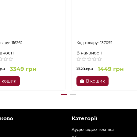
116262
137092
вності
В наявності
3349 грн
1449 грн
грн
1729 грн
 кошик
В кошик
ково
Категорії
Аудіо-відео техніка