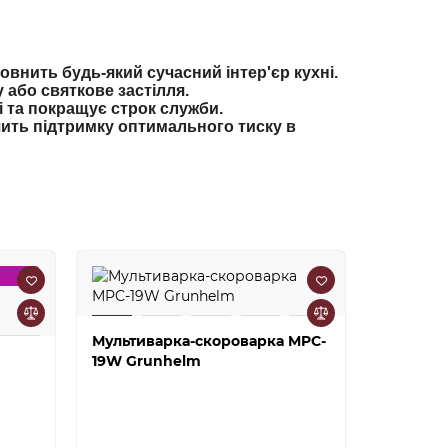
овнить будь-який сучасний інтер'єр кухні.
 або святкове застілля.
 та покращує строк служби.
чить підтримку оптимального тиску в
Мультиварка-скороварка MPC-
Мультив
19W Grunhelm
Grunhel