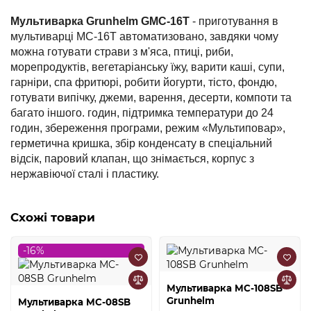
Мультиварка Grunhelm GMC-16T
- приготування в
мультиварці MC-16T автоматизовано, завдяки чому
можна готувати страви з м'яса, птиці, риби,
морепродуктів, вегетаріанську їжу, варити каші, супи,
гарніри, спа фритюрі, робити йогурти, тісто, фондю,
готувати випічку, джеми, варення, десерти, компоти та
багато іншого. годин, підтримка температури до 24
годин, збереження програми, режим «Мультиповар»,
герметична кришка, збір конденсату в спеціальний
відсік, паровий клапан, що знімається, корпус з
нержавіючої сталі і пластику.
Схожі товари
-16%
Мультиварка MC-108SB
Grunhelm
Мультиварка MC-08SB