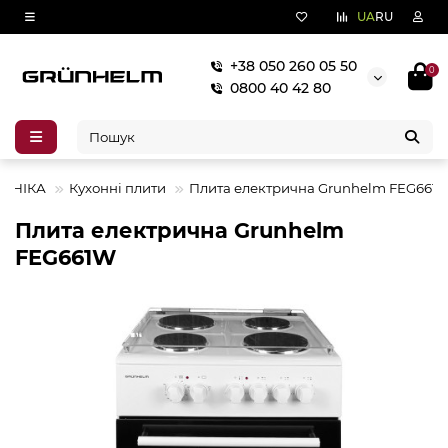
UA
RU
+38 050 260 05 50
0
0800 40 42 80
ЕХНІКА
Кухонні плити
Плита електрична Grunhelm FEG661
Плита електрична Grunhelm
FEG661W