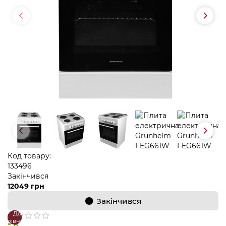
Код товару:
133496
Закінчився
12049 грн
Закінчився
До
В
порівняння
закладки