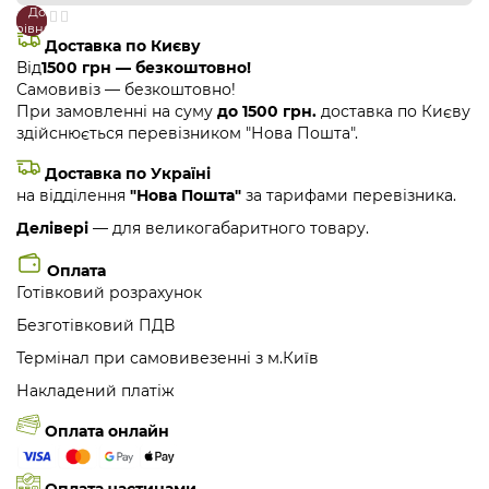
До
В
порівняння
закладки
Доставка по Києву
Від
1500 грн — безкоштовно!
Самовивіз — безкоштовно!
При замовленні на суму
до 1500 грн.
доставка по Києву
здійснюється перевізником "Нова Пошта".
Доставка по Україні
на відділення
"Нова Пошта"
за тарифами перевізника.
Делівері
— для великогабаритного товару.
Оплата
Готівковий розрахунок
Безготівковий ПДВ
Термінал при самовивезенні з м.Київ
Накладений платіж
Оплата онлайн