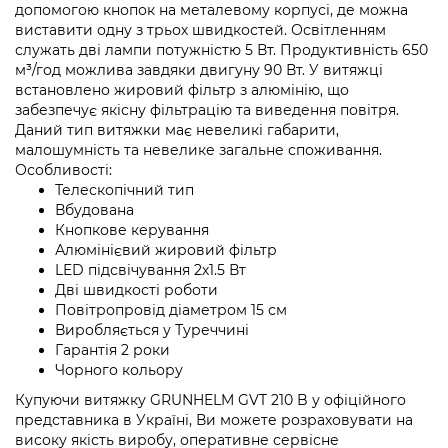
допомогою кнопок на металевому корпусі, де можна
виставити одну з трьох швидкостей. Освітленням
служать дві лампи потужністю 5 Вт. Продуктивність 650
м³/год можлива завдяки двигуну 90 Вт. У витяжці
встановлено жировий фільтр з алюмінію, що
забезпечує якісну фільтрацію та виведення повітря.
Даний тип витяжки має невеликі габарити,
малошумність та невелике загальне споживання.
Особливості:
Телескопічний тип
Вбудована
Кнопкове керування
Алюмінієвий жировий фільтр
LED підсвічування 2х1.5 Вт
Дві швидкості роботи
Повітропровід діаметром 15 см
Виробляється у Туреччині
Гарантія 2 роки
Чорного кольору
Купуючи витяжку GRUNHELM GVT 210 B у офіційного
представника в Україні, Ви можете розраховувати на
високу якість виробу, оперативне сервісне