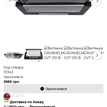
Код товару:
111343
Закінчився
3569 грн
Закінчився
До
В
порівняння
закладки
Доставка по Києву
Від
1500 грн — безкоштовно!