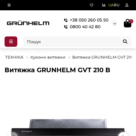
UA
RU
+38 050 260 05 50
0
0800 40 42 80
А ТЕХНІКА
Кухонні витяжки
Витяжка GRUNHELM GVT 210 
Витяжка GRUNHELM GVT 210 B