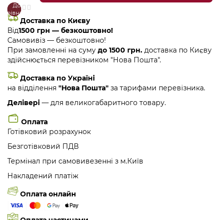
До
В
порівняння
закладки
Доставка по Києву
Від
1500 грн — безкоштовно!
Самовивіз — безкоштовно!
При замовленні на суму
до 1500 грн.
доставка по Києву
здійснюється перевізником "Нова Пошта".
Доставка по Україні
на відділення
"Нова Пошта"
за тарифами перевізника.
Делівері
— для великогабаритного товару.
Оплата
Готівковий розрахунок
Безготівковий ПДВ
Термінал при самовивезенні з м.Київ
Накладений платіж
Оплата онлайн