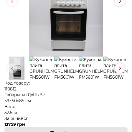
Код товару:
110812
Габарити (ДхШхВ):
59×50×85 см
Вага:
32.5 кг
Закінчився
12759 грн