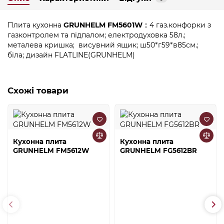
Плита кухонна
GRUNHELM FM5601W
:: 4 газ.конфорки з
газконтролем та підпалом; електродуховка 58л.;
металева кришка; висувний ящик; ш50*г59*в85см.;
біла; дизайн FLATLINE(GRUNHELM)
Схожі товари
Кухонна плита
Кухонна плита
GRUNHELM FM5612W
GRUNHELM FG5612BR