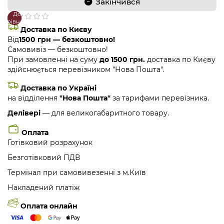
Закінчився
До
В
порівняння
закладки
Доставка по Києву
Від
1500 грн — безкоштовно!
Самовивіз — безкоштовно!
При замовленні на суму
до 1500 грн.
доставка по Києву
здійснюється перевізником "Нова Пошта".
Доставка по Україні
на відділення
"Нова Пошта"
за тарифами перевізника.
Делівері
— для великогабаритного товару.
Оплата
Готівковий розрахунок
Безготівковий ПДВ
Термінал при самовивезенні з м.Київ
Накладений платіж
Оплата онлайн