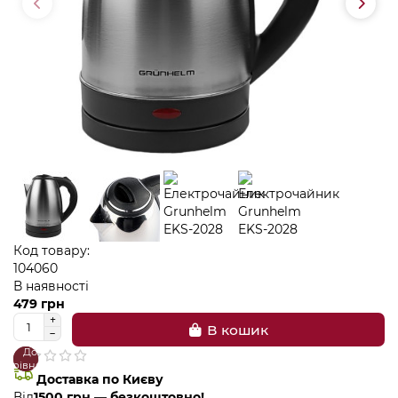
Код товару:
104060
В наявності
479 грн
В кошик
До
В
порівняння
закладки
Доставка по Києву
Від
1500 грн — безкоштовно!