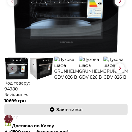
Код товару:
94980
Закінчився
10699 грн
Закінчився
До
В
порівняння
закладки
Доставка по Києву
Від
1500 грн — безкоштовно!