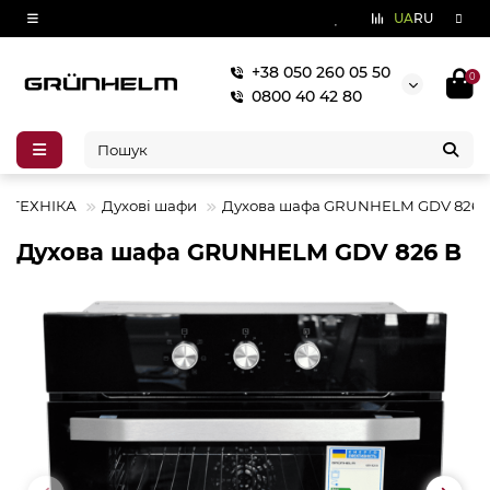
UA
RU
+38 050 260 05 50
0
0800 40 42 80
 ТЕХНІКА
Духові шафи
Духова шафа GRUNHELM GDV 826 
Духова шафа GRUNHELM GDV 826 B