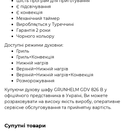
Шість програм для приготування
Є підсвічування
Є конвекція
Механічний таймер
Виробляється у Туреччині
Гарантія 2 роки
Чорного кольору
Доступні режими духовки:
Гриль
Гриль+Конвекція
Нижній нагрів
Верхній+Нижній нагрів
Верхній+Нижній нагрів+Конвекція
Розморожування
Купуючи духову шафу GRUNHELM GDV 826 B у
офіційного представника в Україні, Ви можете
розраховувати на високу якість виробу, оперативне
сервісне обслуговування та прийнятну вартість.
Супутні товари