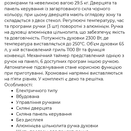
розмірами та невеликою вагою 29.5 кг. Дверцята та
панель керування із загартованого скла чорного
кольору, при цьому дверцята мають оглядову зону та
складається з двох стекол. Регулюючі температуру, час
та програми ручки (3 шт) поворотні з алюмінієм. Ручка
на духовці алюмінієва цільнолита, що забезпечує якість
та довговічність. Потужність духовки 2300 Вт, де
температура виставляється до 250°С. Об'єм духовки 65
л, у ній встановлений гриль 1100 Вт та функція
конвекції. Механічний таймер представлений однією з
ручок на панелі, 6 доступних програм іншою ручкою.
Автоматичне підсвічування стане корисною функцією
при приготуванні. Хромовані напрямні виставляються
на п'яти рівнях. У комплекті є деко та решітка.
Особливості:
Електричного типу
Вбудована
Управління ручками
Скляні дверцята
Скляна панель керування
Без дисплея
Алюмінієва цільнолита ручка духовки