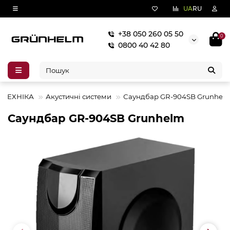
UA
RU
+38 050 260 05 50
0
0800 40 42 80
 ТЕХНІКА
Акустичні системи
Саундбар GR-904SB Grunhel
Саундбар GR-904SB Grunhelm