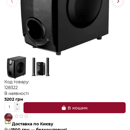
Код товару:
128322
В наявності
5202 грн
В кошик
До
В
порівняння
закладки
Доставка по Києву
Від
1500 грн — безкоштовно!