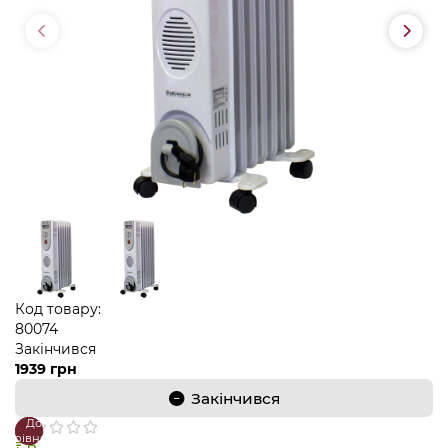
Код товару:
80074
Закінчився
1939 грн
Закінчився
До
В
порівняння
закладки