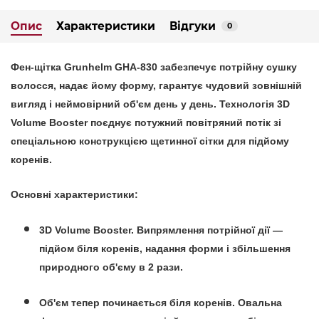
Опис
Характеристики
Відгуки
0
Фен-щітка Grunhelm GHA-830
забезпечує потрійну сушку
волосся, надає йому форму, гарантує чудовий зовнішній
вигляд і неймовірний об'єм день у день. Технологія 3D
Volume Booster поєднує потужний повітряний потік зі
спеціальною конструкцією щетинної сітки для підйому
коренів.
Основні характеристики:
3D Volume Booster.
Випрямлення потрійної дії —
підйом біля коренів, надання форми і збільшення
природного об'єму в 2 рази.
Об'єм тепер починається біля коренів.
Овальна