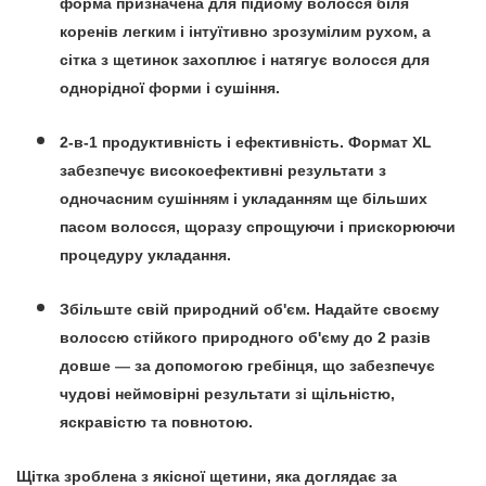
форма призначена для підйому волосся біля
коренів легким і інтуїтивно зрозумілим рухом, а
сітка з щетинок захоплює і натягує волосся для
однорідної форми і сушіння.
2-в-1 продуктивність і ефективність.
Формат XL
забезпечує високоефективні результати з
одночасним сушінням і укладанням ще більших
пасом волосся, щоразу спрощуючи і прискорюючи
процедуру укладання.
Збільште свій природний об'єм.
Надайте своєму
волоссю стійкого природного об'єму до 2 разів
довше
—
за допомогою гребінця, що забезпечує
чудові неймовірні результати зі щільністю,
яскравістю та повнотою.
Щітка зроблена з якісної щетини, яка доглядає за