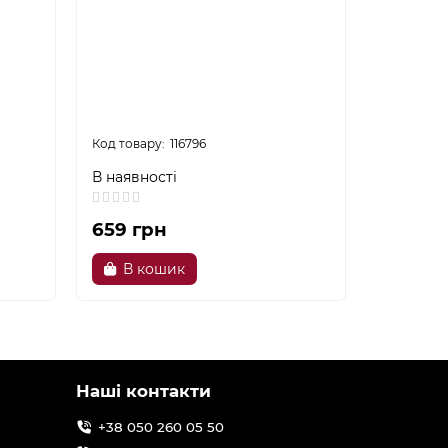
116796
В наявності
В наявно
659 грн
719 гр
В кошик
В к
Наші контакти
+38 050 260 05 50