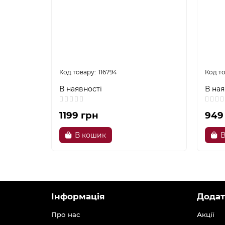
116794
В наявності
В ная
1199 грн
949
В кошик
В
Інформація
Додат
Про нас
Акції