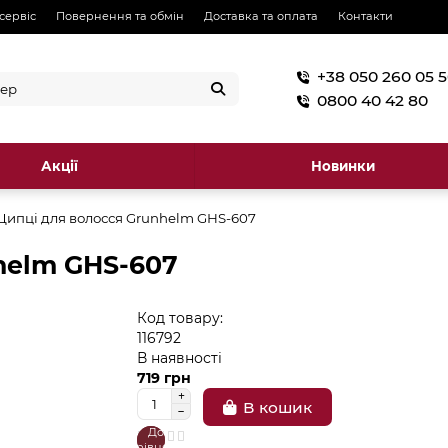
 сервіс
Повернення та обмін
Доставка та оплата
Контакти
+38 050 260 05 
0800 40 42 80
Акції
Новинки
ипці для волосся Grunhelm GHS-607
helm GHS-607
Код товару:
116792
В наявності
719 грн
В кошик
До
В
порівняння
закладки