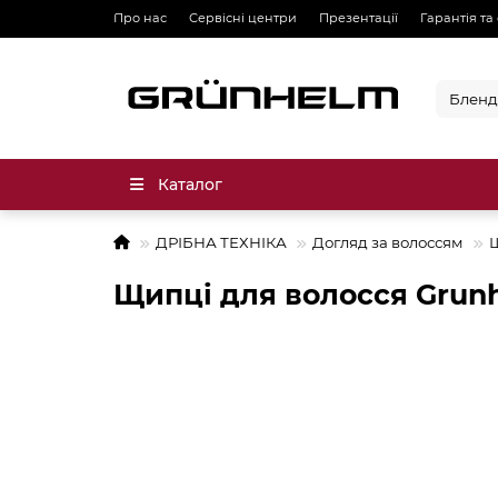
Про нас
Сервісні центри
Презентації
Гарантія та
Каталог
ДРІБНА ТЕХНІКА
Догляд за волоссям
Щ
Щипці для волосся Grun