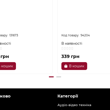
131673
94204
вності
В наявності
 грн
339 грн
 кошик
В кошик
ково
Категорії
Аудіо-відео техніка