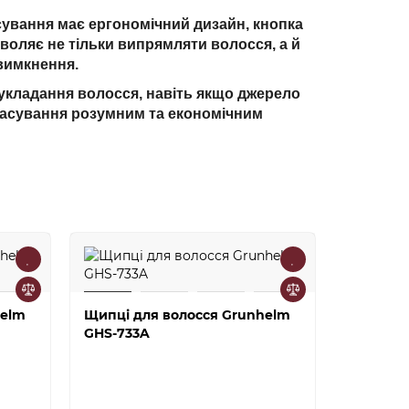
сування має ергономічний дизайн, кнопка
воляє не тільки випрямляти волосся, а й
/вимкнення.
укладання волосся, навіть якщо джерело
прасування розумним та економічним
helm
Щипці для волосся Grunhelm
Щипці д
GHS-733A
GHS-733