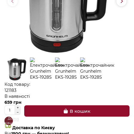
Код товару:
121183
В наявності
659 грн
В кошик
До
В
порівняння
закладки
Доставка по Києву
Від
1500 грн — безкоштовно!