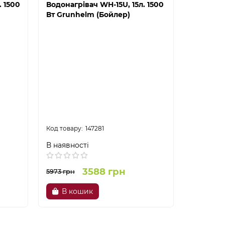
. 1500
Водонагрівач WH-15U, 15л. 1500
Водонагр
Вт Grunhelm (Бойлер)
Вт Grun
147281
В наявності
В наявно
3588 грн
5973 грн
5973 грн
В кошик
В к