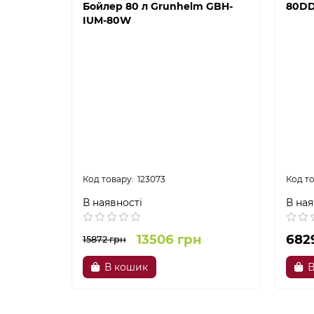
Бойлер 80 л Grunhelm GBH-
80D
IUM-80W
123073
В наявності
В ная
13506 грн
682
15872 грн
В кошик
В