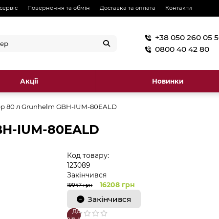
 сервіс
Повернення та обмін
Доставка та оплата
Контакти
+38 050 260 05 
0800 40 42 80
Акції
Новинки
р 80 л Grunhelm GBH-IUM-80EALD
BH-IUM-80EALD
Код товару:
123089
Закінчився
16208 грн
19047 грн
Закінчився
До
В
порівняння
закладки