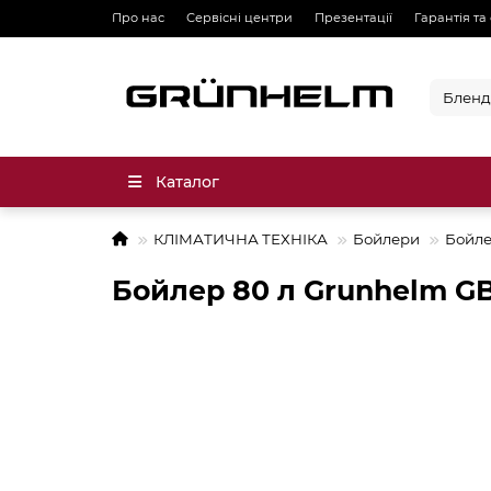
Про нас
Сервісні центри
Презентації
Гарантія та
Каталог
КЛІМАТИЧНА ТЕХНІКА
Бойлери
Бойле
Бойлер 80 л Grunhelm G