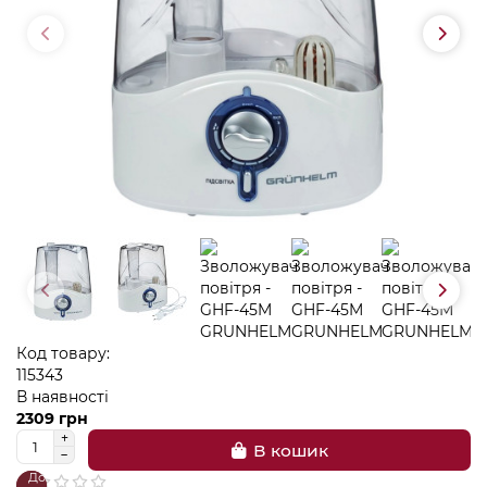
Код товару:
115343
В наявності
2309 грн
В кошик
До
В