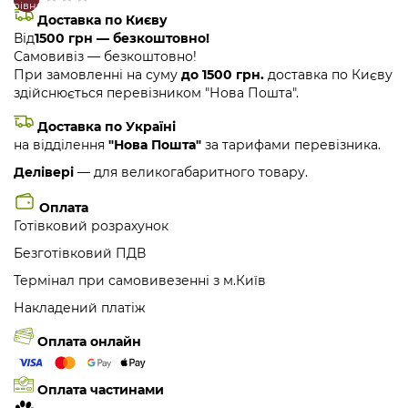
порівняння
закладки
Доставка по Києву
Від
1500 грн — безкоштовно!
Самовивіз — безкоштовно!
При замовленні на суму
до 1500 грн.
доставка по Києву
здійснюється перевізником "Нова Пошта".
Доставка по Україні
на відділення
"Нова Пошта"
за тарифами перевізника.
Делівері
— для великогабаритного товару.
Оплата
Готівковий розрахунок
Безготівковий ПДВ
Термінал при самовивезенні з м.Київ
Накладений платіж
Оплата онлайн
Оплата частинами