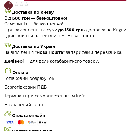
До
В
порівняння
закладки
Доставка по Києву
Від
1500 грн — безкоштовно!
Самовивіз — безкоштовно!
При замовленні на суму
до 1500 грн.
доставка по Києву
здійснюється перевізником "Нова Пошта".
Доставка по Україні
на відділення
"Нова Пошта"
за тарифами перевізника.
Делівері
— для великогабаритного товару.
Оплата
Готівковий розрахунок
Безготівковий ПДВ
Термінал при самовивезенні з м.Київ
Накладений платіж
Оплата онлайн