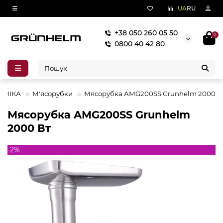
UA
RU
+38 050 260 05 50
0
0800 40 42 80
ХНІКА
М'ясорубки
Мясорубка AMG200SS Grunhelm 2000 В
Мясорубка AMG200SS Grunhelm
2000 Вт
-2%