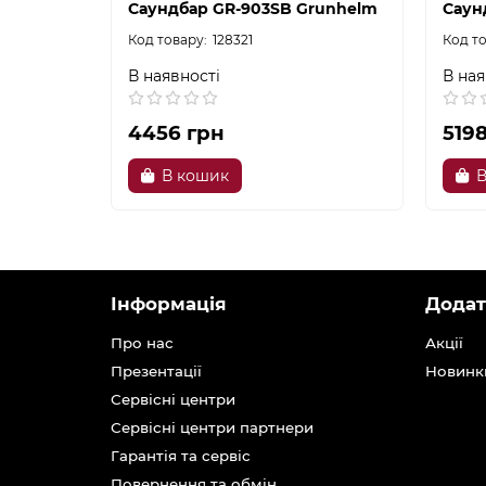
Саундбар GR-903SB Grunhelm
Саун
128321
В наявності
В ная
4456 грн
519
В кошик
В
Інформація
Додат
Про нас
Акції
Презентації
Новинк
Сервісні центри
Сервісні центри партнери
Гарантія та сервіс
Повернення та обмін