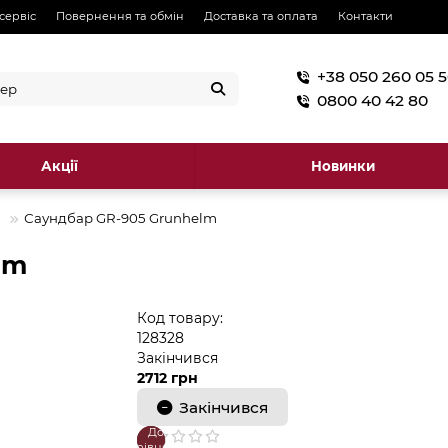
 сервіс
Повернення та обмін
Доставка та оплата
Контакти
+38 050 260 05 
0800 40 42 80
Акції
Новинки
и
Саундбар GR-905 Grunhelm
lm
Код товару:
128328
Закінчився
2712 грн
Закінчився
До
В
порівняння
закладки