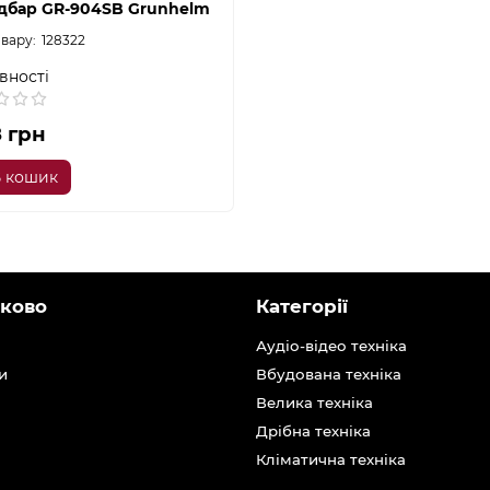
дбар GR-904SB Grunhelm
128322
вності
8 грн
 кошик
ково
Категорії
Аудіо-відео техніка
и
Вбудована техніка
Велика техніка
Дрібна техніка
Кліматична техніка