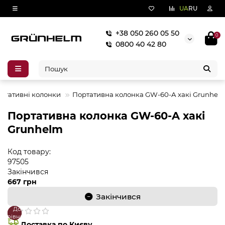
UA
RU
+38 050 260 05 50
0
0800 40 42 80
ртативні колонки
Портативна колонка GW-60-A хакі Grunhel
Портативна колонка GW-60-A хакі
Grunhelm
Код товару:
97505
Закінчився
667 грн
Закінчився
До
В
порівняння
закладки
Доставка по Києву