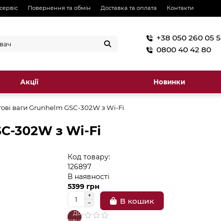
 сервіс
Повернення та обмін
Доставка та оплата
Контакти
+38 050 260 05 
0800 40 42 80
Акції
Новинки
гові ваги Grunhelm GSC-302W з Wi-Fi
SC-302W з Wi-Fi
Код товару:
126897
В наявності
5399 грн
В кошик
До
В
порівняння
закладки