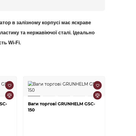
атор в залізному корпусі має яскраве
ластику та нержавіючої сталі. Ідеально
ть Wi-Fi.
SC-
Ваги торгові GRUNHELM GSC-
Ваги то
150
300