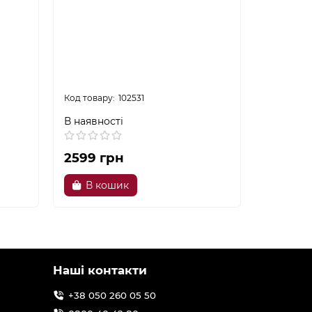
102531
В наявності
В наявно
2599 грн
3429 г
В кошик
В к
Наші контакти
+38 050 260 05 50