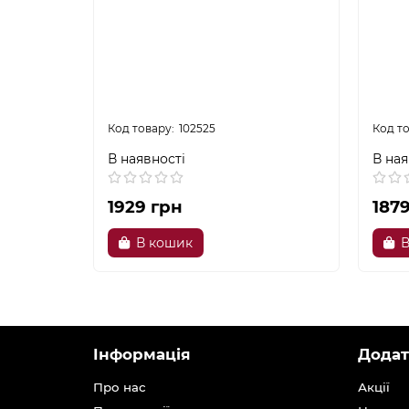
102525
В наявності
В ная
1929 грн
187
В кошик
В
Інформація
Додат
Про нас
Акції