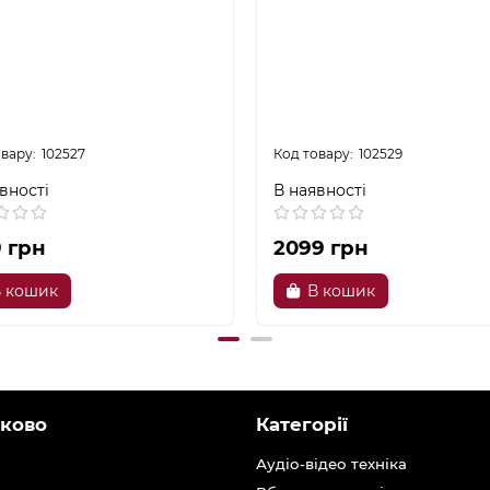
102527
102529
вності
В наявності
9 грн
2099 грн
 кошик
В кошик
ково
Категорії
Аудіо-відео техніка