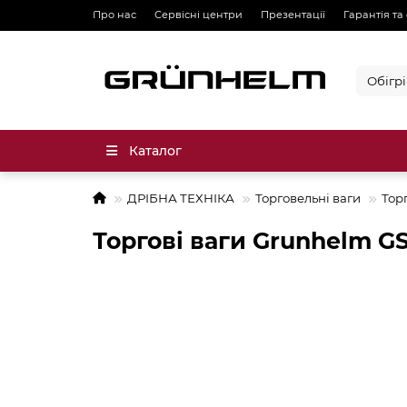
Про нас
Сервісні центри
Презентації
Гарантія та
Каталог
ДРІБНА ТЕХНІКА
Торговельні ваги
Тор
Торгові ваги Grunhelm G