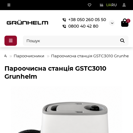
UA
RU
+38 050 260 05 50
0
0800 40 42 80
ІКА
Пароочисники
Пароочисна станцiя GSTС3010 Grunhel
Пароочисна станцiя GSTС3010
Grunhelm