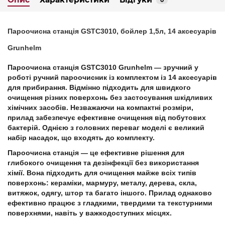
0
Пароочисна станцiя GSTС3010, бойлер 1,5л, 14 аксесуарів
Grunhelm
Пароочисна станція GSTC3010 Grunhelm
— зручний у
роботі ручний пароочисник із комплектом із 14 аксесуарів
для прибирання. Відмінно підходить для швидкого
очищення різних поверхонь без застосування шкідливих
хімічних засобів. Незважаючи на компактні розміри,
прилад забезпечує ефективне очищення від побутових
бактерій. Однією з головних переваг моделі є великий
набір насадок, що входять до комплекту.
Пароочисна станція — це ефективне рішення для
глибокого очищення та дезінфекції без використання
хімії. Вона підходить для очищення майже всіх типів
поверхонь: кераміки, мармуру, металу, дерева, скла,
витяжок, одягу, штор та багато іншого. Прилад однаково
ефективно працює з гладкими, твердими та текстурними
поверхнями, навіть у важкодоступних місцях.