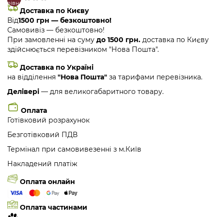
порівняння
закладки
Доставка по Києву
Від
1500 грн — безкоштовно!
Самовивіз — безкоштовно!
При замовленні на суму
до 1500 грн.
доставка по Києву
здійснюється перевізником "Нова Пошта".
Доставка по Україні
на відділення
"Нова Пошта"
за тарифами перевізника.
Делівері
— для великогабаритного товару.
Оплата
Готівковий розрахунок
Безготівковий ПДВ
Термінал при самовивезенні з м.Київ
Накладений платіж
Оплата онлайн
Оплата частинами