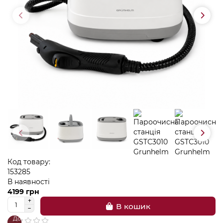
Код товару:
153285
В наявності
4199 грн
В кошик
До
В