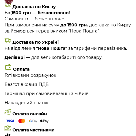
порівняння
закладки
Доставка по Києву
Від
1500 грн — безкоштовно!
Самовивіз — безкоштовно!
При замовленні на суму
до 1500 грн.
доставка по Києву
здійснюється перевізником "Нова Пошта".
Доставка по Україні
на відділення
"Нова Пошта"
за тарифами перевізника.
Делівері
— для великогабаритного товару.
Оплата
Готівковий розрахунок
Безготівковий ПДВ
Термінал при самовивезенні з м.Київ
Накладений платіж
Оплата онлайн
Оплата частинами