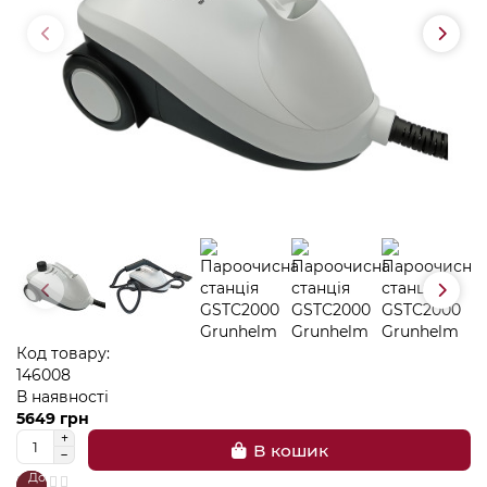
Код товару:
146008
В наявності
5649 грн
В кошик
До
В