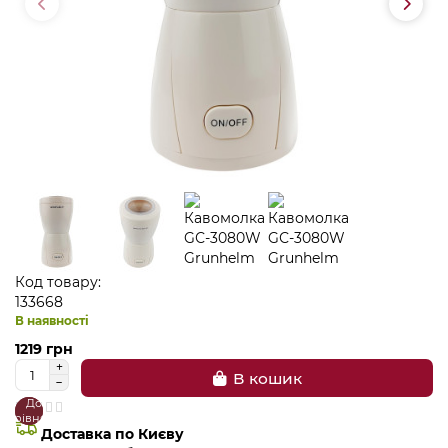
Код товару:
133668
В наявності
1219 грн
В кошик
До
В
порівняння
закладки
Доставка по Києву