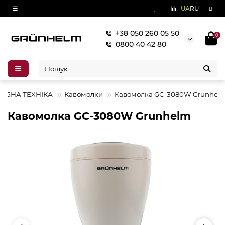
UA
RU
+38 050 260 05 50
0
0800 40 42 80
РІБНА ТЕХНІКА
Кавомолки
Кавомолка GС-3080W Grunhel
Кавомолка GС-3080W Grunhelm