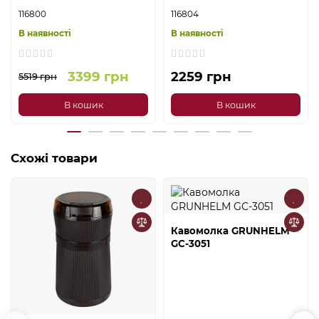
116800
116804
В наявності
В наявності
3399 грн
2259 грн
5519 грн
В кошик
В кошик
Схожі товари
Кавомолка GRUNHELM
GС-3051