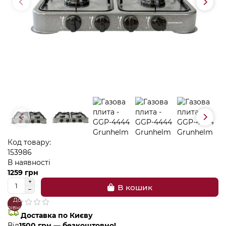
Код товару:
153986
В наявності
1259 грн
В кошик
До
В
порівняння
закладки
Доставка по Києву
Від
1500 грн — безкоштовно!