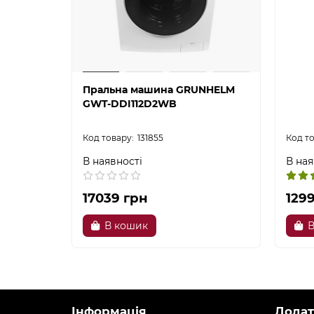
Пральна машина GRUNHELM
GWT-DDI112D2WB
131855
В наявності
В ная
17039 грн
129
В кошик
В
Інформація
Додат