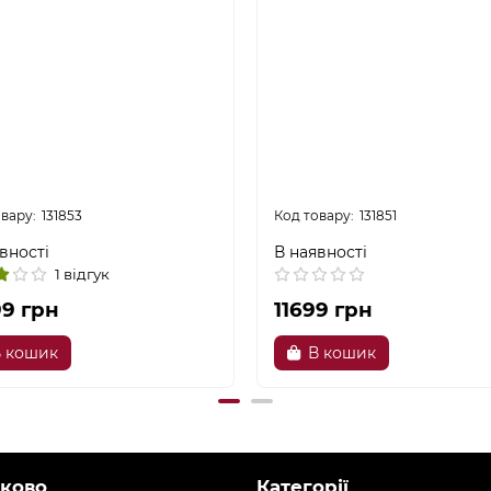
131853
131851
вності
В наявності
1 відгук
99 грн
11699 грн
 кошик
В кошик
ково
Категорії