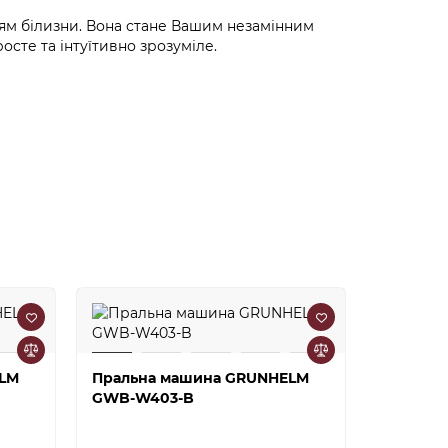
ям білизни. Вона стане Вашим незамінним
осте та інтуїтивно зрозуміле.
-16%
ELM
Пральна машина GRUNHELM
GWB-W403-B
Пральна
F814D31