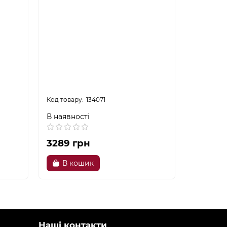
134071
В наявності
В наявно
3289 грн
19599 грн
В кошик
В к
Наші контакти