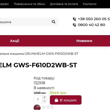
 сервіс
Повернення та обмін
Доставка та оплата
Контакти
+38 050 260 05 
0800 40 42 80
Акції
Новинки
альна машина GRUNHELM GWS-F610D2WB-ST
ELM GWS-F610D2WB-ST
Код товару:
132308
В наявності
11349 грн
12599 грн
В кошик
До
В
порівняння
закладки