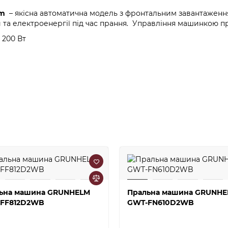
lm
– якісна автоматична модель з фронтальним завантаженн
и та електроенергії під час прання. Управління машинкою пр
 200 Вт
ьна машина GRUNHELM
Пральна машина GRUNH
FF812D2WB
GWT-FN610D2WB