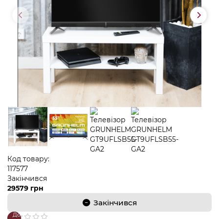
Код товару:
117577
Закінчився
29579 грн
Закінчився
До
В