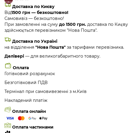
порівняння
закладки
Доставка по Києву
Від
1500 грн — безкоштовно!
Самовивіз — безкоштовно!
При замовленні на суму
до 1500 грн.
доставка по Києву
здійснюється перевізником "Нова Пошта".
Доставка по Україні
на відділення
"Нова Пошта"
за тарифами перевізника.
Делівері
— для великогабаритного товару.
Оплата
Готівковий розрахунок
Безготівковий ПДВ
Термінал при самовивезенні з м.Київ
Накладений платіж
Оплата онлайн
Оплата частинами