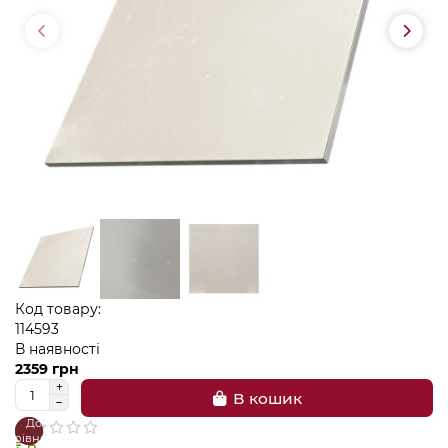
Код товару:
114593
В наявності
2359 грн
В кошик
До
В
порівняння
закладки