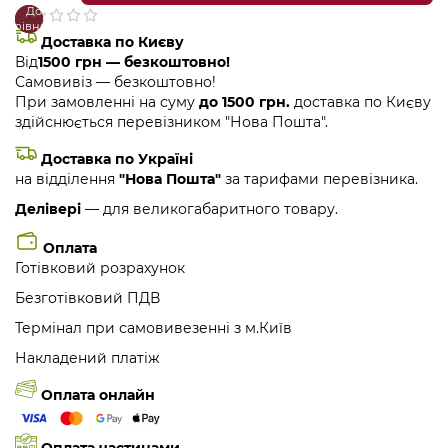
До
В
порівняння
закладки
Доставка по Києву
Від
1500 грн — безкоштовно!
Самовивіз — безкоштовно!
При замовленні на суму
до 1500 грн.
доставка по Києву
здійснюється перевізником "Нова Пошта".
Доставка по Україні
на відділення
"Нова Пошта"
за тарифами перевізника.
Делівері
— для великогабаритного товару.
Оплата
Готівковий розрахунок
Безготівковий ПДВ
Термінал при самовивезенні з м.Київ
Накладений платіж
Оплата онлайн