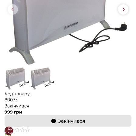
Код товару:
80073
Закінчився
999 грн
Закінчився
До
В
порівняння
закладки