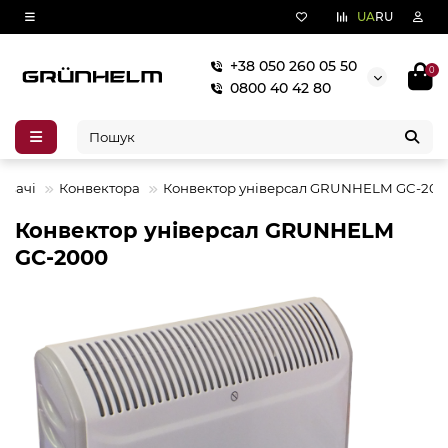
UA
RU
+38 050 260 05 50
0
0800 40 42 80
рівачі
Конвектора
Конвектор універсал GRUNHELM GC-200
Конвектор універсал GRUNHELM
GC-2000