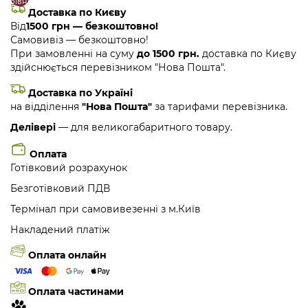
порівняння
закладки
Доставка по Києву
Від
1500 грн — безкоштовно!
Самовивіз — безкоштовно!
При замовленні на суму
до 1500 грн.
доставка по Києву
здійснюється перевізником "Нова Пошта".
Доставка по Україні
на відділення
"Нова Пошта"
за тарифами перевізника.
Делівері
— для великогабаритного товару.
Оплата
Готівковий розрахунок
Безготівковий ПДВ
Термінал при самовивезенні з м.Київ
Накладений платіж
Оплата онлайн
Оплата частинами