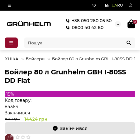
UA
RU
+38 050 260 05 50
0
0800 40 42 80
ТЕХНІКА
Бойлери
Бойлер 80 л Grunhelm GBH I-80SS DD Fla
Бойлер 80 л Grunhelm GBH I-80SS
DD Flat
-15%
Код товару:
84364
Закінчився
14424 грн
16951 грн
Закінчився
До
В