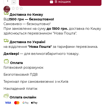
В кошик
До
В
порівняння
закладки
Доставка по Києву
Від
1500 грн — безкоштовно!
Самовивіз — безкоштовно!
При замовленні на суму
до 1500 грн.
доставка по Києву
здійснюється перевізником "Нова Пошта".
Доставка по Україні
на відділення
"Нова Пошта"
за тарифами перевізника.
Делівері
— для великогабаритного товару.
Оплата
Готівковий розрахунок
Безготівковий ПДВ
Термінал при самовивезенні з м.Київ
Накладений платіж
Оплата онлайн