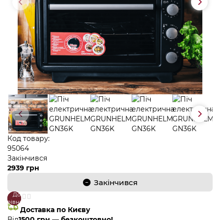
Код товару:
95064
Закінчився
2939 грн
Закінчився
До
В
порівняння
закладки
Доставка по Києву
Від
1500 грн — безкоштовно!