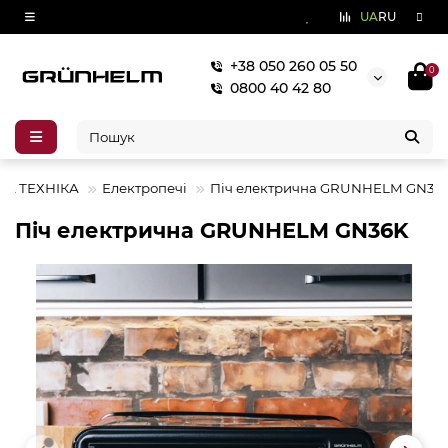
UA
RU
+38 050 260 05 50
0
0800 40 42 80
НА ТЕХНІКА
Електропечі
Піч електрична GRUNHELM GN36
Піч електрична GRUNHELM GN36K