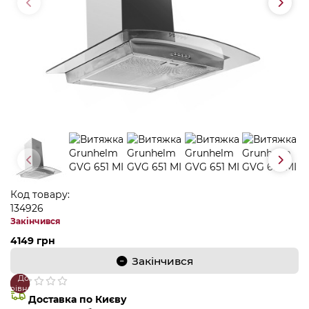
Код товару:
134926
Закінчився
4149 грн
Закінчився
До
В
порівняння
закладки
Доставка по Києву