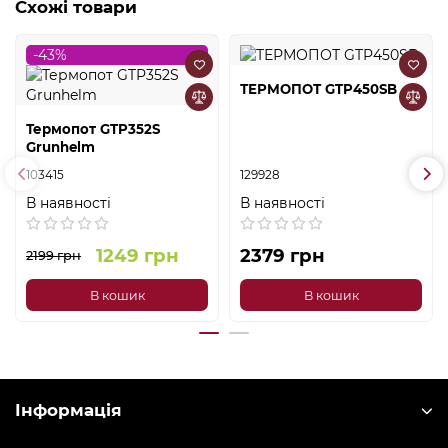
Схожі товари
-43%
ТЕРМОПОТ GTP450SB
Термопот GTP352S
Grunhelm
103415
129928
В наявності
В наявності
1249 грн
2379 грн
2199 грн
В кошик
В кошик
Інформація