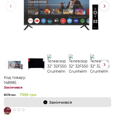
Код товару:
148985
Закінчився
7559 грн
9079 грн
Закінчився
До
В
порівняння
закладки