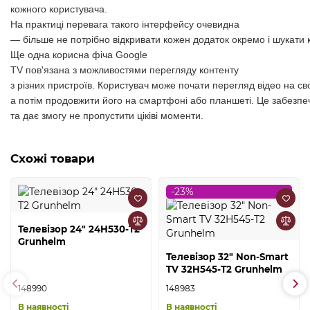
кожного
користувача
.
На
практиці
перевага
такого
інтерфейсу
очевидна
—
більше
не
потрібно
відкривати
кожен
додаток
окремо
і
шукати
Ще
одна
корисна
фіча
Google
TV
пов'язана
з
можливостями
перегляду контенту
з
різних
пристроїв
.
Користувач
може
почати
перегляд
відео
на
св
а
потім
продовжити
його
на
смартфоні
або
планшеті
.
Це
забезпе
та
дає змогу не пропустити ціківі моменти.
Схожі товари
-23%
Телевізор 24" 24H530-T2
Grunhelm
Телевізор 32" Non-Smart
TV 32H545-T2 Grunhelm
148990
148983
В наявності
В наявності