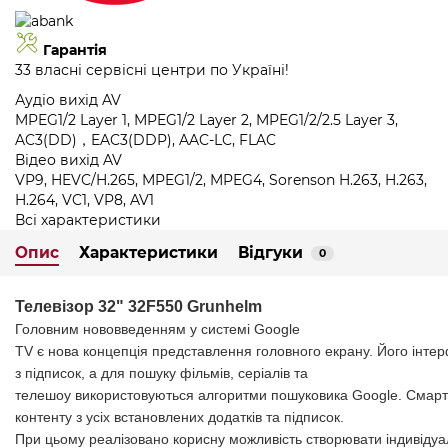
Гарантія
33 власні сервісні центри по Україні!
Аудіо вихід AV
MPEG1/2 Layer 1, MPEG1/2 Layer 2, MPEG1/2/2.5 Layer 3,
AC3(DD)，EAC3(DDP), AAC-LC, FLAC
Відео вихід AV
VP9, HEVC/H.265, MPEG1/2, MPEG4, Sorenson H.263, H.263,
H.264, VC1, VP8, AV1
Всі характеристики
Опис
Характеристики
Відгуки
0
Телевізор 32" 32F550 Grunhelm
Головним
нововведенням
у
системі
Google
TV
є нова
концепція
представлення
головного
екрану
.
Його
інте
з
підписок
, а для
пошуку
фільмів
,
серіалів
та
телешоу
використовуються
алгоритми
пошуковика
Google.
Смарт
контенту з
усіх
встановлених
додатків
та
підписок
.
При
цьому
реалізовано
корисну
можливість
створювати
індивідуа