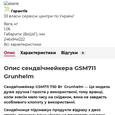
Гарантія
33 власні сервісні центри по Україні!
Вага, кг
1.06
Габарити (ВхШхГ), мм
246х94х222
Всі характеристики
Опис
Характеристики
Відгуки
0
Опис сендвічмейкера GSM711
Grunhelm
Сендвічмейкер GSM711 750 Вт Grunhelm
Ця модель
—
дуже зручна і проста у використанні, тому вранці,
коли зовсім мало часу на сніданок, вона не завдасть
особливого клопоту у використанні.
Сендвічниця підсмажує продукти відразу з двох