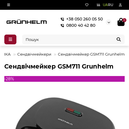
UA
RU
+38 050 260 05 50
0
0800 40 42 80
ХНІКА
Сендвічмейкери
Сендвічмейкер GSM711 Grunhelm
Сендвічмейкер GSM711 Grunhelm
-28%