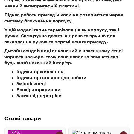
сторін, причому вони ніколи не пригорять завдяки
наявній антипригарній пластині.
Підчас роботи прилад ніколи не розкриється через
систему блокування корпусу.
У цій моделі гарна термоізоляція як корпусу, так і
ручки. Сама ручка досить широка та зручна для
захоплення рукою та переміщення приладу.
Дизайн сендвічниці виконаний у класичному стилі
чорного кольору, тому вона напевно впишетьсяв
будь-який кухонний інтер'єр.
Індикаторживлення
Індикаторготовностідо роботи
Змінніпанелі
Блокіраторкришки
Захиствідперегріву
Схожі товари
-34%