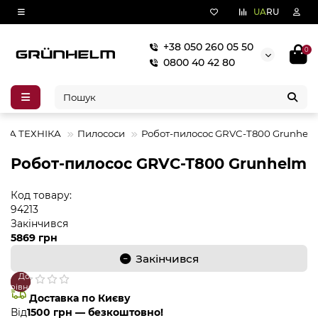
UA
RU
+38 050 260 05 50
0
0800 40 42 80
БНА ТЕХНІКА
Пилососи
Робот-пилосос GRVC-T800 Grunhel
Робот-пилосос GRVC-T800 Grunhelm
Код товару:
94213
Закінчився
5869 грн
Закінчився
До
В
порівняння
закладки
Доставка по Києву
Від
1500 грн — безкоштовно!