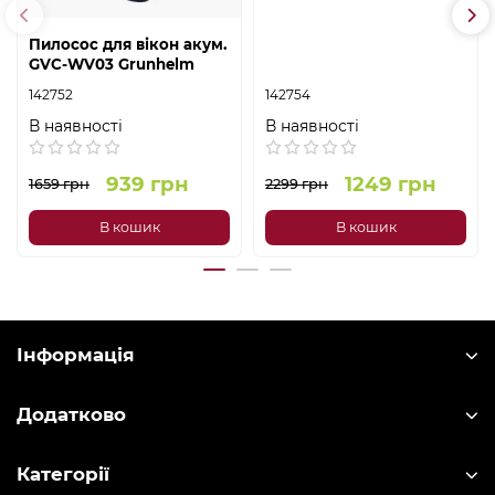
Пилосос для вікон акум.
GVC-WV03 Grunhelm
142752
142754
В наявності
В наявності
939 грн
1249 грн
1659 грн
2299 грн
В кошик
В кошик
Інформація
Додатково
Категорії