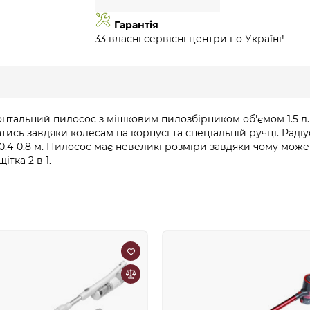
Гарантія
33 власні сервісні центри по Україні!
нтальний пилосос з мішковим пилозбірником об'ємом 1.5 л.
ись завдяки колесам на корпусі та спеціальній ручці. Раді
у 0.4-0.8 м. Пилосос має невеликі розміри завдяки чому може 
ітка 2 в 1.