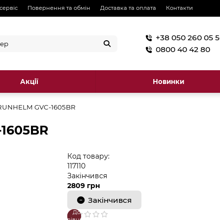
 сервіс
Повернення та обмін
Доставка та оплата
Контакти
+38 050 260 05 
0800 40 42 80
Акції
Новинки
RUNHELM GVC-1605BR
-1605BR
Код товару:
117110
Закінчився
2809 грн
Закінчився
До
В
порівняння
закладки