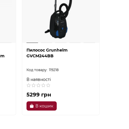
Пилосос Grunhelm
Пилосос
lm
GVCM244BB
циклон 
Grunhel
119218
В наявності
В наявно
5299 грн
5459 г
В кошик
В к