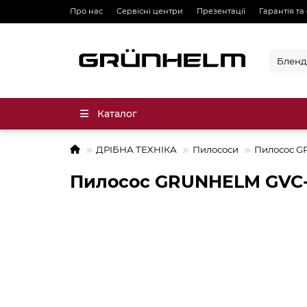
Про нас
Сервісні центри
Презентації
Гарантія та
Каталог
ДРІБНА ТЕХНІКА
Пилососи
Пилосос G
Пилосос GRUNHELM GVC