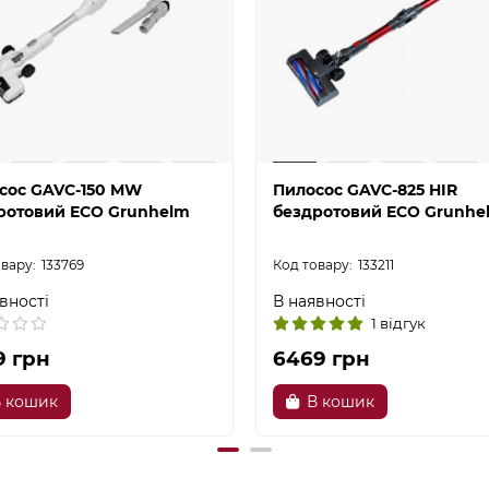
сос GAVC-150 MW
Пилосос GAVC-825 HIR
ротовий ECO Grunhelm
бездротовий ECO Grunhe
133769
133211
вності
В наявності
1 відгук
9 грн
6469 грн
 кошик
В кошик