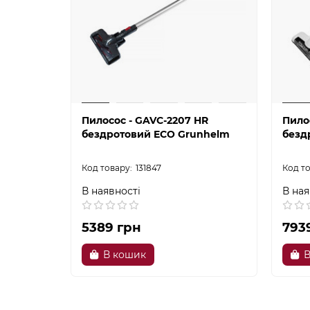
Пилосос - GAVC-2207 HR
Пило
бездротовий ECO Grunhelm
безд
131847
В наявності
В ная
5389 грн
793
В кошик
В