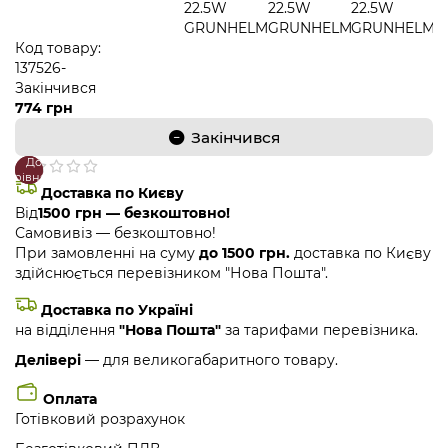
Код товару:
137526-
Закінчився
774 грн
Закінчився
До
В
порівняння
закладки
Доставка по Києву
Від
1500 грн — безкоштовно!
Самовивіз — безкоштовно!
При замовленні на суму
до 1500 грн.
доставка по Києву
здійснюється перевізником "Нова Пошта".
Доставка по Україні
на відділення
"Нова Пошта"
за тарифами перевізника.
Делівері
— для великогабаритного товару.
Оплата
Готівковий розрахунок