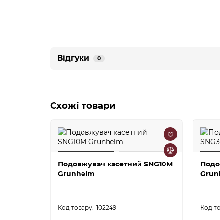
Відгуки
0
Схожі товари
Подовжувач касетний SNG10M
Подо
Grunhelm
Grun
102249