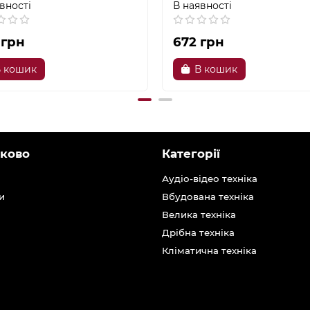
вності
В наявності
 грн
672 грн
 кошик
В кошик
ково
Категорії
Аудіо-відео техніка
и
Вбудована техніка
Велика техніка
Дрібна техніка
Кліматична техніка