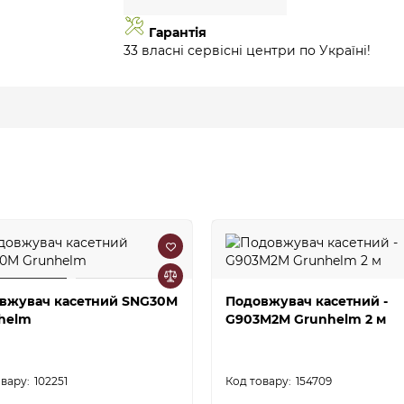
Гарантія
33 власні сервісні центри по Україні!
вжувач касетний SNG30M
Подовжувач касетний -
helm
G903M2M Grunhelm 2 м
102251
154709