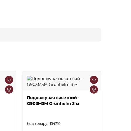
Подовжувач касетний -
G903M3M Grunhelm 3 м
Подовжу
WO4W3M 
3 м
154710