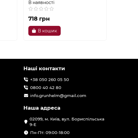
В наявності
В наявно
718 грн
310 гр
В кошик
В к
Наші контакти
+38 050 260 05 50
0800 40 42 80
info.grunhelm@gmail.com
Наша адреса
02099, м. Київ, вул. Бориспільська
9-Е
Пн-Пт: 09:00-18:00