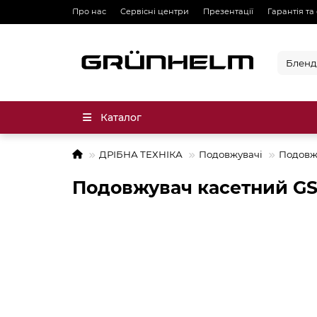
Про нас
Сервісні центри
Презентації
Гарантія та
Каталог
ДРІБНА ТЕХНІКА
Подовжувачі
Подовж
Подовжувач касетний 