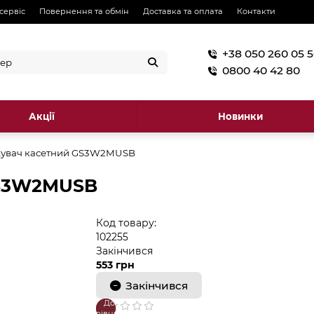
 сервіс
Повернення та обмін
Доставка та оплата
Контакти
+38 050 260 05 
0800 40 42 80
Акції
Новинки
увач касетний GS3W2MUSB
GS3W2MUSB
Код товару:
102255
Закінчився
553 грн
Закінчився
До
В
порівняння
закладки